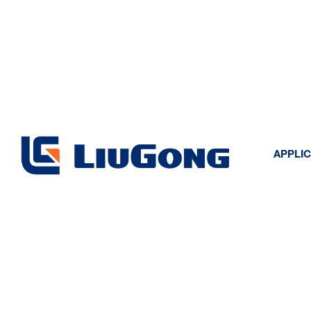
HOME
»
MACCHINE
»
CARRELLI ELEVATORI
»
CPD20L-FHJ
APPLIC